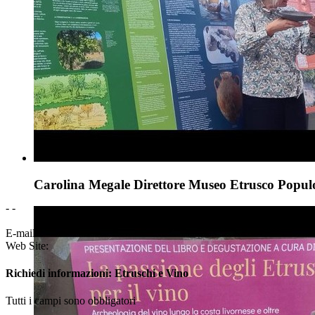
Carolina Megale Direttore Museo Etrusco Popul
- -
E-mail:
Web Site:
Richiedi informazioni: Etruschi e Vino
Tutti i campi sono obbligatori