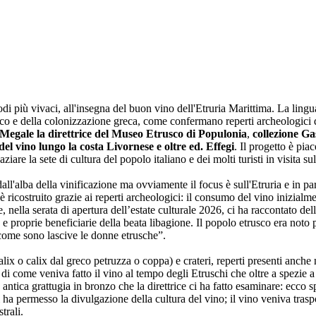
di più vivaci, all'insegna del buon vino dell'Etruria Marittima. La lingua
sco e della colonizzazione greca, come confermano reperti archeologici qu
Megale la direttrice del Museo Etrusco di Populonia
,
collezione G
del vino lungo la costa Livornese e oltre ed. Effegi
. Il progetto è pia
are la sete di cultura del popolo italiano e dei molti turisti in visita sull
e dall'alba della vinificazione ma ovviamente il focus è sull'Etruria e in p
è ricostruito grazie ai reperti archeologici: il consumo del vino inizialmen
e, nella serata di apertura dell’estate culturale 2026, ci ha raccontato 
re e proprie beneficiarie della beata libagione. Il popolo etrusco era noto 
 come sono lascive le donne etrusche”.
ix o calix dal greco petruzza o coppa) e crateri, reperti presenti anche
 di come veniva fatto il vino al tempo degli Etruschi che oltre a spezie
tica grattugia in bronzo che la direttrice ci ha fatto esaminare: ecco spi
a permesso la divulgazione della cultura del vino; il vino veniva traspo
trali.