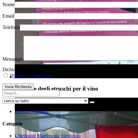
Nome
Email
Telefono
Messaggio
Dichiaro di aver preso visione dell'informativa ai sensi dell'art.13 del D
[
Privacy e Condizioni
]
Invia Richiesta
Passione degli etruschi per il vino
Ricerca Avanzata
Categorie
Celebrante Matrimonio Simbolico