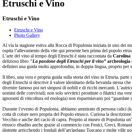
Etruschi e Vino
Etruschi e Vino
Etruschi e Vino
Photo Gallery
Al via la stagione estiva alla Rocca di Populonia iniziata in uno dei mo
ospita l’allevamento della vite qui presente ben prima del popolo etru
L’arte del vino al tempo degli Etruschi é stata raccontata da
Carolina 
delizioso libro
”
La passione degli Etruschi per il vino”
archeologia 
definirei una guida molto approfondita, in doppia lingua, proprio per sazi
Il libro, una vera e propria guida sulla storia del vino in Etruria, part
degli Etruschi si descrive il valore identitario della bevanda stessa che 
divenire famoso poi nei simposi di nobili e di ricchi mercanti. L’autric
uomini delle conviviali; non solo servitrici prostitute o filatrici ma ve
ignoranti di viticoltura ed enologia) non risparmiavano poi “guardate
Durante l’evento di Populonia, abbiamo ammirato di persona calici (kal
cotta di colore nero propria del Popolo etrusco. Curiosa la descrizione
Vecchio e anche del cacio di capra. Proprio al museo di Populonia un’ an
etrusco ribadito anche grazie al commercio con Fenici, Greci, Romani h
distrutte arricchendo i fondali dell’arcipelago Toscano e molte ville nos