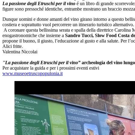
La passione degli Etruschi per il vino
é un libro di grande scorrevole
figure sono pressoché identiche, entrambe mostrano un braccio mozzato
Dunque uomini e donne amanti del vino girano intorno a questo belliss
costiera e soprattutto vuol percorrere un itinerario turistico alternativo.
A coronare questa bellissima serata e spalla della direttrice Carolina
enogastronomiche che insieme a
Sandro Tucci, Slow Food Costa de
propone il buono, il giusto, l’educazione al gusto e alla salute. Per l’
Alici fritte.
Valentina Niccolai
”
La passione degli Etruschi per il vino”
archeologia del vino lungo 
Per acquistare la guida e per i prossimi eventi estivi
www.museoetruscopopulonia.it