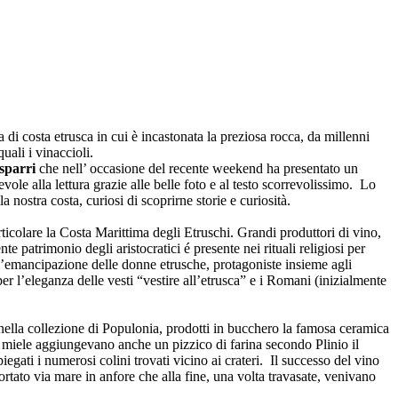
 di costa etrusca in cui è incastonata la preziosa rocca, da millenni
ali i vinaccioli.
asparri
che nell’ occasione del recente weekend ha presentato un
cevole alla lettura grazie alle belle foto e al testo scorrevolissimo. Lo
a nostra costa, curiosi di scoprirne storie e curiosità.
articolare la Costa Marittima degli Etruschi. Grandi produttori di vino,
te patrimonio degli aristocratici é presente nei rituali religiosi per
dell’emancipazione delle donne etrusche, protagoniste insieme agli
per l’eleganza delle vesti “vestire all’etrusca” e i Romani (inizialmente
 nella collezione di Populonia, prodotti in bucchero la famosa ceramica
 a miele aggiungevano anche un pizzico di farina secondo Plinio il
egati i numerosi colini trovati vicino ai crateri. Il successo del vino
rtato via mare in anfore che alla fine, una volta travasate, venivano