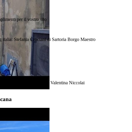
plimenti per il vostro sito
 italia: Stefania Crociani di Sartoria Borgo Maestro
re e Direttore Responsabile Valentina Niccolai
scana