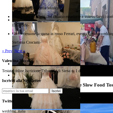
Stefano
Sartoria della Musica
Ciao a tutte ed a tutti...mi chiamo emanuele e volevo farvi i com
Emanuele
-
Un successone la sposa in rosso Ferrari, evento firmato wedding
Stefania Crociani
-
« Prev
Next »
Valentina Niccolai
Testata online Iscrizione Tribunale di Siena n. 1 del 28/01/2010 Edito
Iscriviti alla Newsletter
Antonella Nencini Vice Presidente Slow Food To
Iscrivi
Twitter
wedding_italia