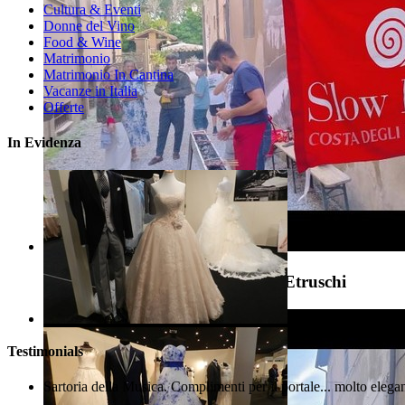
Cultura & Eventi
Donne del Vino
Food & Wine
Matrimonio
Matrimonio In Cantina
Vacanze in Italia
Offerte
In Evidenza
Slow Food condotta Costa degli Etruschi
Testimonials
Sartoria della Musica. Complimenti per il portale... molto elega