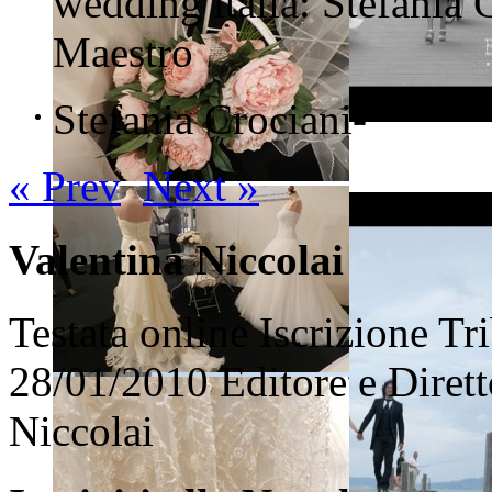
wedding italia: Stefania 
Maestro
Stefania Crociani
-
---
« Prev
Next »
Valentina Niccolai
Testata online Iscrizione Tr
28/01/2010 Editore e Dirett
Niccolai