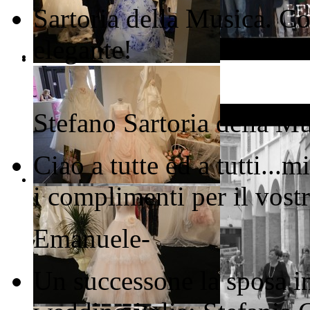
Sartoria della Musica. Co
elegante!
---
Stefano
Sartoria della M
Ciao a tutte ed a tutti..
i complimenti per il vostr
Emanuele
-
Un successone la sposa in