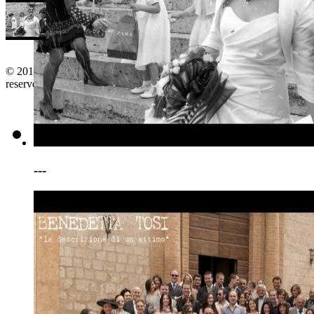
© 2011-2026. www.territorioinforma.com P.I.: 01279650525. hostin
reserved. |
Italiano
|
English
|
top
---