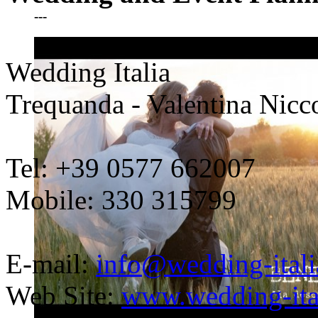
---
Wedding Italia
Trequanda - Valentina Niccol
Tel: +39 0577 662007
Mobile: 330 315799
E-mail:
info@wedding-ital
Web Site:
www.wedding-ita