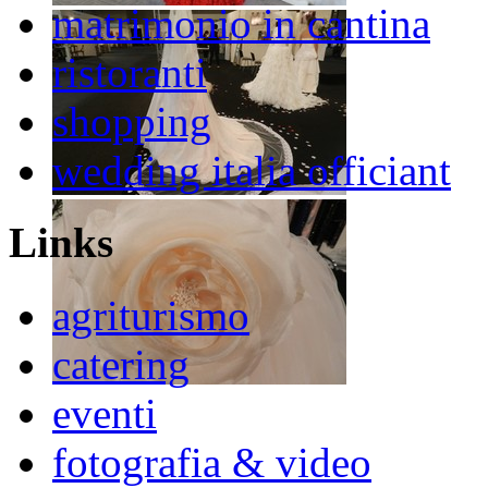
matrimonio in cantina
ristoranti
shopping
wedding italia officiant
Links
agriturismo
catering
eventi
fotografia & video