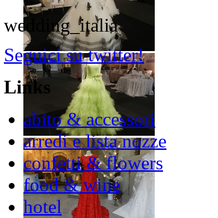
wedding_italia
Seguici su twitter!
Links
abito & accessori
arredi e lista nozze
confetti & flowers
food & wine
hotel