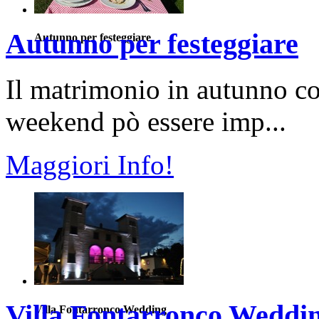
Autunno per festeggiare
Autunno per festeggiare
Il matrimonio in autunno c
weekend pò essere imp...
Maggiori Info!
Villa Fontarronco Weddi
Villa Fontarronco Wedding