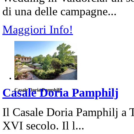
di una delle campagne...
Maggiori Info!
Casale Doria Pamphilj
Casale Doria Pamphilj
Il Casale Doria Pamphilj a T
XVI secolo. Il l...