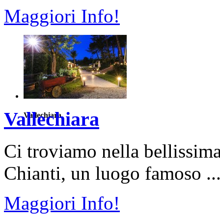
Maggiori Info!
Vallechiara
Vallechiara
Ci troviamo nella bellissim
Chianti, un luogo famoso ..
Maggiori Info!