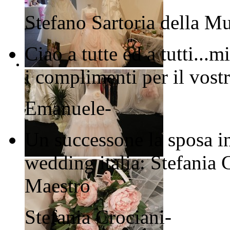
Stefano
Sartoria della M
Ciao a tutte ed a tutti..
i complimenti per il vostr
Emanuele
-
Un successone la sposa in
wedding italia: Stefania 
Maestro
Stefania Crociani
-