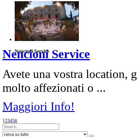
Nencioni Service
Nencioni Service
Avete una vostra location, gi
molto affezionati o ...
Maggiori Info!
1
2
3
4
5
6