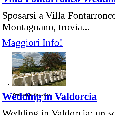
Sposarsi a Villa Fontarronco
Montagnano, trovia...
Maggiori Info!
Wedding in Valdorcia
Wedding in Valdorcia
Wedding in Valdorcia: un so