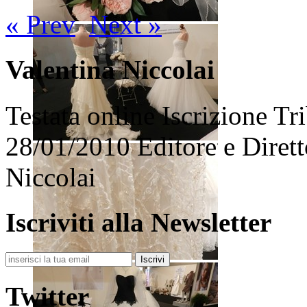
« Prev
Next »
Valentina Niccolai
Testata online Iscrizione Tr
28/01/2010 Editore e Dirett
Niccolai
Iscriviti alla Newsletter
Iscrivi
Twitter